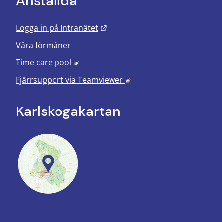
Anställda
Länk till annan webbplats.
Logga in på Intranätet
Våra förmåner
Länk till annan webbplats, öppnas i nyt
Time care pool
Länk till annan webbplats
Fjärrsupport via
Teamviewer
Karlskoga­kartan