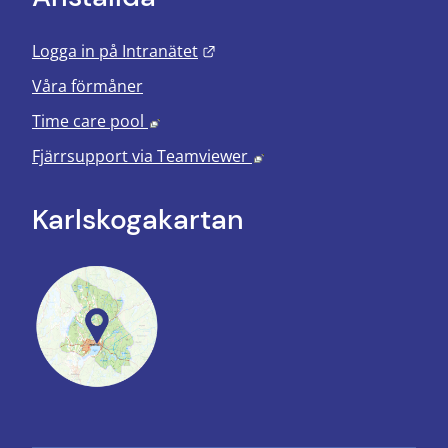
Länk till annan webbplats.
Logga in på Intranätet
Våra förmåner
Länk till annan webbplats, öppnas i nyt
Time care pool
Länk till annan webbplats
Fjärrsupport via
Teamviewer
Karlskoga­kartan