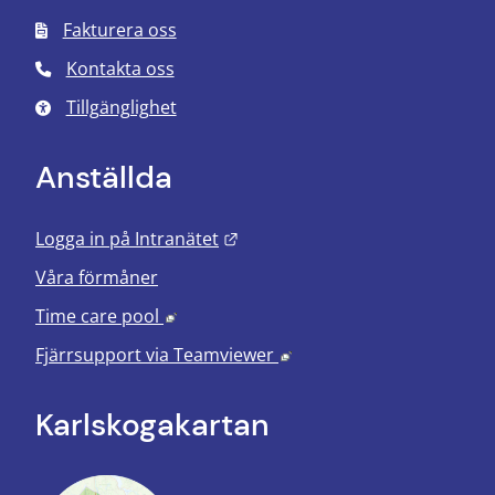
Fakturera oss
Kontakta oss
Tillgänglighet
Anställda
Länk till annan webbplats.
Logga in på Intranätet
Våra förmåner
Länk till annan webbplats, öppnas i nyt
Time care pool
Länk till annan webbplats
Fjärrsupport via
Teamviewer
Karlskoga­kartan