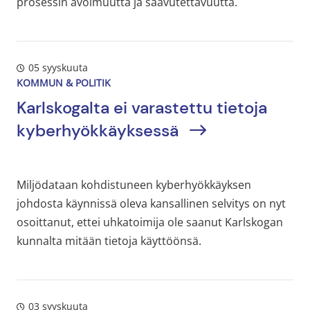
prosessin avoimuutta ja saavutettavuutta.
05 syyskuuta
KOMMUN & POLITIK
Karlskogalta ei varastettu tietoja
kyberhyökkäyksessä
Miljödataan kohdistuneen kyberhyökkäyksen
johdosta käynnissä oleva kansallinen selvitys on nyt
osoittanut, ettei uhkatoimija ole saanut Karlskogan
kunnalta mitään tietoja käyttöönsä.
03 syyskuuta