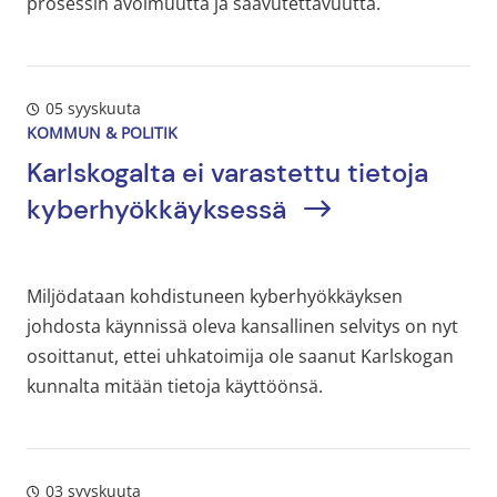
prosessin avoimuutta ja saavutettavuutta.
05 syyskuuta
KOMMUN & POLITIK
Karlskogalta ei varastettu tietoja
kyberhyökkäyksessä
Miljödataan kohdistuneen kyberhyökkäyksen
johdosta käynnissä oleva kansallinen selvitys on nyt
osoittanut, ettei uhkatoimija ole saanut Karlskogan
kunnalta mitään tietoja käyttöönsä.
03 syyskuuta