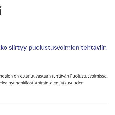
i
kö siirtyy puolustusvoimien tehtäviin
ndalen on ottanut vastaan ​​tehtävän Puolustusvoimissa.
telee nyt henkilöstötoimintojen jatkuvuuden