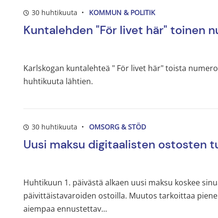
30 huhtikuuta
KOMMUN & POLITIK
Kuntalehden "För livet här" toinen 
Karlskogan kuntalehteä " För livet här" toista numero
huhtikuuta lähtien.
30 huhtikuuta
OMSORG & STÖD
Uusi maksu digitaalisten ostosten t
Huhtikuun 1. päivästä alkaen uusi maksu koskee sinua,
päivittäistavaroiden ostoilla. Muutos tarkoittaa pie
aiempaa ennustettav...