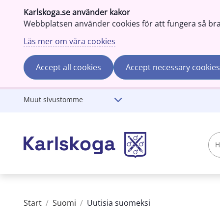
Karlskoga.se använder kakor
Webbplatsen använder cookies för att fungera så bra s
Läs mer om våra cookies
Accept all cookies
Accept necessary cookies
Gå till innehåll
Muut sivustomme
Hae
karlskoga.se
Start
/
Suomi
/
Uutisia suomeksi