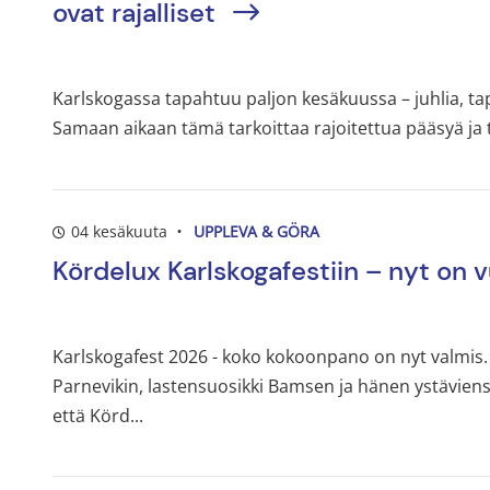
ovat rajalliset
Karlskogassa tapahtuu paljon kesäkuussa – juhlia, t
Samaan aikaan tämä tarkoittaa rajoitettua pääsyä ja ti
04 kesäkuuta
UPPLEVA & GÖRA
Kördelux Karlskogafestiin – nyt on 
Karlskogafest 2026 - koko kokoonpano on nyt valmis. K
Parnevikin, lastensuosikki Bamsen ja hänen ystäviensä
että Körd...