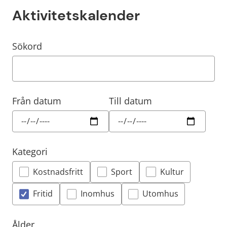
Aktivitetskalender
Filtrera resultatet
Det här formuläret postas automatiskt
Sökord
Från datum
Till datum
Kategori
Kostnadsfritt
Sport
Kultur
Fritid
Inomhus
Utomhus
Ålder