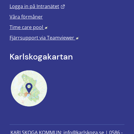
Länk till annan webbplats.
Logga in på Intranätet
Våra förmåner
Länk till annan webbplats, öppnas i nyt
Time care pool
Länk till annan webbplats
Fjärrsupport via
Teamviewer
Karlskoga­kartan
KARLSKOGA KOMMUN: 
info@karlskoga.se 
| 
0586 - 