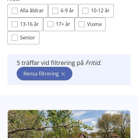
Alla åldrar
6-9 år
10-12 år
13-16 år
17+ år
Vuxna
Senior
5 träffar
vid filtrering på
Fritid
.
Rensa filtrering