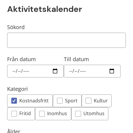
Aktivitetskalender
Filtrera resultatet
Det här formuläret postas automatiskt
Sökord
Från datum
Till datum
Kategori
Kostnadsfritt
Sport
Kultur
Fritid
Inomhus
Utomhus
Ålder