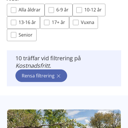
Alla åldrar
6-9 år
10-12 år
13-16 år
17+ år
Vuxna
Senior
10 träffar
vid filtrering på
Kostnadsfritt
.
Rensa filtrering