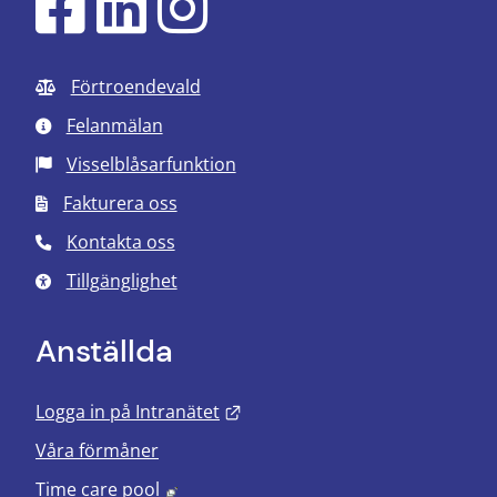
Förtroendevald
Felanmälan
Visselblåsarfunktion
Fakturera oss
Kontakta oss
Tillgänglighet
Anställda
Länk till annan webbplats.
Logga in på Intranätet
Våra förmåner
Länk till annan webbplats, öppnas i nyt
Time care pool