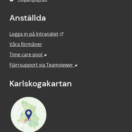
Anställda
Länk till annan webbplats.
Logga in på Intranätet
Våra förmåner
Länk till annan webbplats, öppnas i nyt
Time care pool
Länk till annan webbplats
Fjärrsupport via
Teamviewer
Karlskoga­kartan