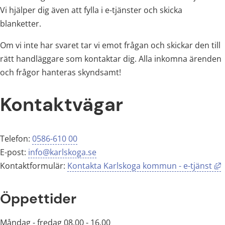
Vi hjälper dig även att fylla i e-tjänster och skicka 
blanketter.
Om vi inte har svaret tar vi emot frågan och skickar den till 
rätt handläggare som kontaktar dig. Alla inkomna ärenden 
och frågor hanteras skyndsamt!
Kontaktvägar
Telefon: 
0586-610 00
E-post: 
info@karlskoga.se
L
Kontaktformulär: 
Kontakta Karlskoga kommun - e-tjänst
Öppettider
Måndag - fredag 08.00 - 16.00