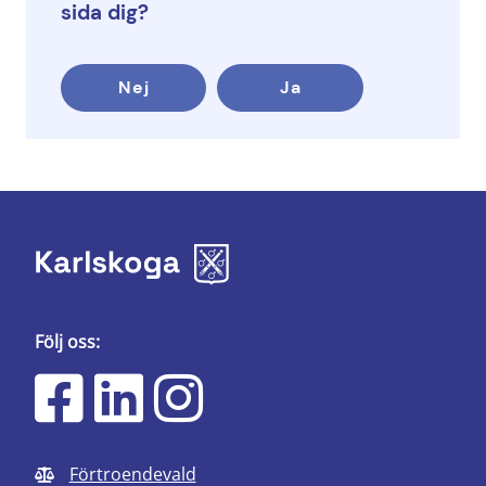
sida dig?
Nej
Ja
Följ oss:
Förtroendevald