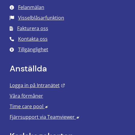
Felanmälan
Visselblåsarfunktion
Fakturera oss
Kontakta oss
Tillgänglighet
Anställda
Länk till annan webbplats.
Logga in på Intranätet
Våra förmåner
Länk till annan webbplats, öppnas i nyt
Time care pool
Länk till annan webbplats
Fjärrsupport via
Teamviewer