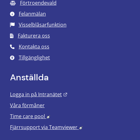
Förtroendevald
Felanmälan
Visselblåsarfunktion
Fakturera oss
Kontakta oss
Tillgänglighet
Anställda
Länk till annan webbplats.
Logga in på Intranätet
Våra förmåner
Länk till annan webbplats, öppnas i nyt
Time care pool
Länk till annan webbplats
Fjärrsupport via
Teamviewer