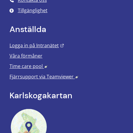
Tillgänglighet
Anställda
Länk till annan webbplats.
Logga in på Intranätet
Våra förmåner
Länk till annan webbplats, öppnas i nyt
Time care pool
Länk till annan webbplats
Fjärrsupport via
Teamviewer
Karlskoga­kartan