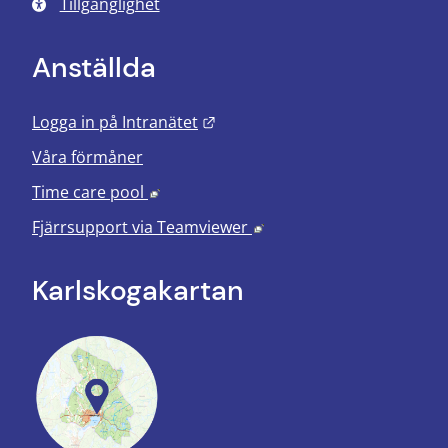
Tillgänglighet
Anställda
Länk till annan webbplats.
Logga in på Intranätet
Våra förmåner
Länk till annan webbplats, öppnas i nyt
Time care pool
Länk till annan webbplats
Fjärrsupport via
Teamviewer
Karlskoga­kartan