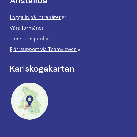
Anställda
Länk till annan webbplats.
Logga in på Intranätet
Våra förmåner
Länk till annan webbplats, öppnas i nyt
Time care pool
Länk till annan webbplats
Fjärrsupport via
Teamviewer
Karlskoga­kartan