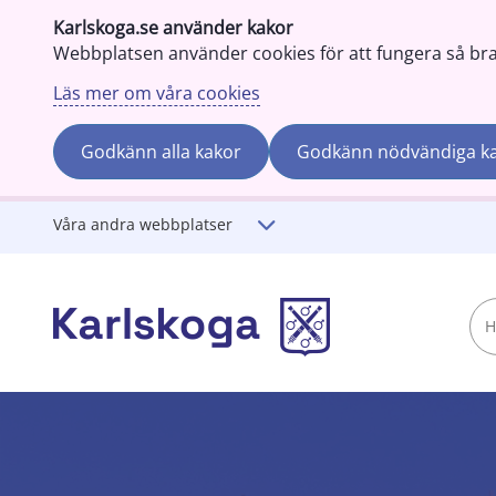
Karlskoga.se använder kakor
Webbplatsen använder cookies för att fungera så bra s
Läs mer om våra cookies
Godkänn alla kakor
Godkänn nödvändiga k
Gå till innehåll
Våra andra webbplatser
Hej!
Vad
söker
du?