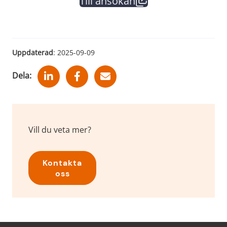
Till ansökan
(länk till annan webbplat
Uppdaterad
: 
2025-09-09
Dela:
Vill du veta mer?
Kontakta
oss