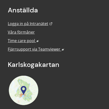
Anställda
Länk till annan webbplats.
Logga in på Intranätet
Våra förmåner
Länk till annan webbplats, öppnas i nyt
Time care pool
Länk till annan webbplats
Fjärrsupport via
Teamviewer
Karlskoga­kartan