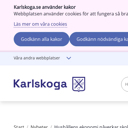
Karlskoga.se använder kakor
Webbplatsen använder cookies för att fungera så bra s
Läs mer om våra cookies
Godkänn alla kakor
Godkänn nödvändiga k
Gå till innehåll
Våra andra webbplatser
Hej!
Vad
söker
du?
Start
/
Nyheter
/
Hushållens ekonomi påverkar skolr