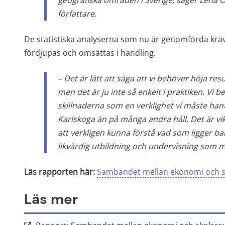
geografiska områden i Sverige, säger Lena Ö
författare. 
De statistiska analyserna som nu är genomförda kräv
fördjupas och omsättas i handling.
– Det är lätt att säga att vi behöver höja re
men det är ju inte så enkelt i praktiken. Vi 
skillnaderna som en verklighet vi måste hante
Karlskoga än på många andra håll. Det är vikti
att verkligen kunna förstå vad som ligger ba
likvärdig utbildning och undervisning som mö
Läs rapporten här:
Sambandet mellan ekonomi och sk
Läs mer