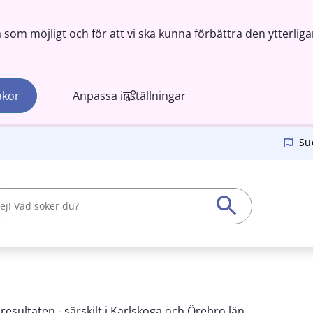
om möjligt och för att vi ska kunna förbättra den ytterliga
akor
Anpassa inställningar
Su
esultaten - särskilt i Karlskoga och Örebro län