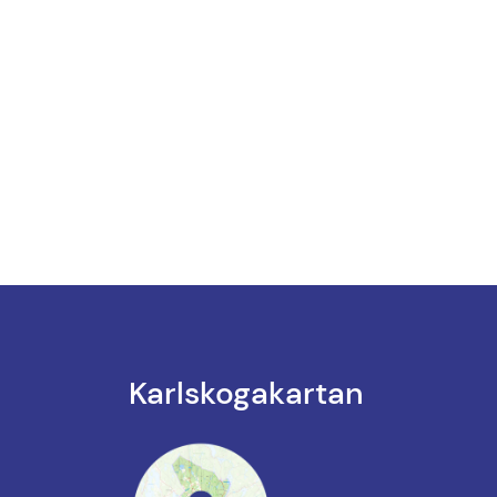
Karlskoga­kartan
k till annan webbplats.