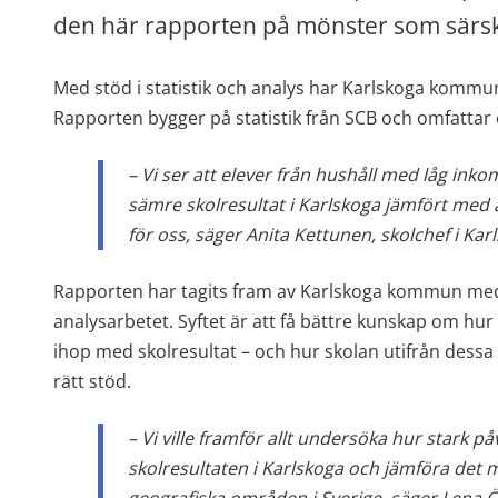
den här rapporten på mönster som särskilt
Med stöd i statistik och analys har Karlskoga kommun va
Rapporten bygger på statistik från SCB och omfattar
– Vi ser att elever från hushåll med låg inko
sämre skolresultat i Karlskoga jämfört med an
för oss, säger Anita Kettunen, skolchef i K
Rapporten har tagits fram av Karlskoga kommun med st
analysarbetet. Syftet är att få bättre kunskap om hu
ihop med skolresultat – och hur skolan utifrån dessa r
rätt stöd.
– Vi ville framför allt undersöka hur stark p
skolresultaten i Karlskoga och jämföra det 