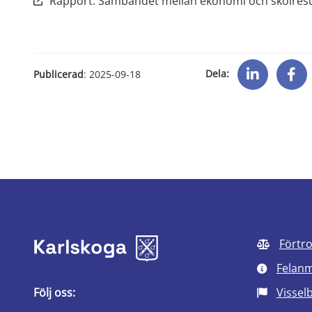
Rapport: Sambandet mellan ekonomi och skolresu
Dela:
Publicerad
: 
2025-09-18
Förtr
Felan
Följ oss:
Vissel