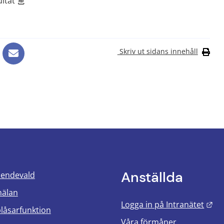
Öppnas i nytt fönster.
ltat
Skriv ut sidans innehåll
Anställda
oendevald
mälan
Län
Logga in på Intranätet
blåsarfunktion
Våra förmåner