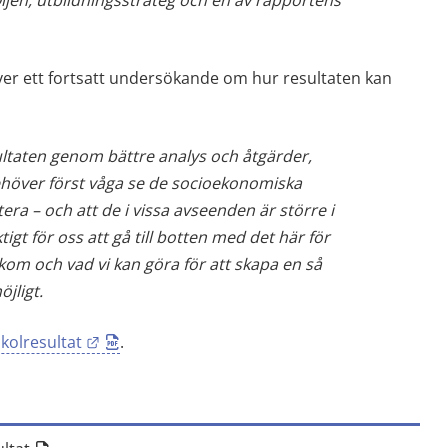
ijen, utbildningsstrateg och en av rapportens 
er ett fortsatt undersökande om hur resultaten kan 
sultaten genom bättre analys och åtgärder, 
behöver först våga se de socioekonomiska 
ra – och att de i vissa avseenden är större i 
gt för oss att gå till botten med det här för 
kom och vad vi kan göra för att skapa en så 
jligt. 
Länk till annan webbplats.
olresultat
.