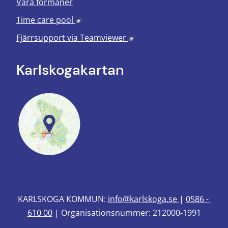
Våra förmåner
Länk till annan webbplats, öppnas i nyt
Time care pool
Länk till annan webbplats
Fjärrsupport via
Teamviewer
Karlskoga­kartan
KARLSKOGA KOMMUN: 
info@karlskoga.se 
| 
0586 - 
610 00
 | Organisationsnummer: 212000-1991