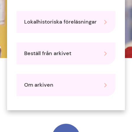
Lokalhistoriska föreläsningar
Beställ från arkivet
T
e
Om arkiven
x
t