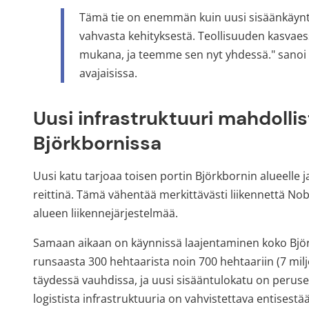
Tämä tie on enemmän kuin uusi sisäänkäynti
vahvasta kehityksestä. Teollisuuden kasvaes
mukana, ja teemme sen nyt yhdessä." sanoi 
avajaisissa.
Uusi infrastruktuuri mahdolli
Björkbornissa
Uusi katu tarjoaa toisen portin Björkbornin alueelle
reittinä. Tämä vähentää merkittävästi liikennettä Nobe
alueen liikennejärjestelmää.
Samaan aikaan on käynnissä laajentaminen koko Björkb
runsaasta 300 hehtaarista noin 700 hehtaariin (7 mil
täydessä vauhdissa, ja uusi sisääntulokatu on perused
logistista infrastruktuuria on vahvistettava entises