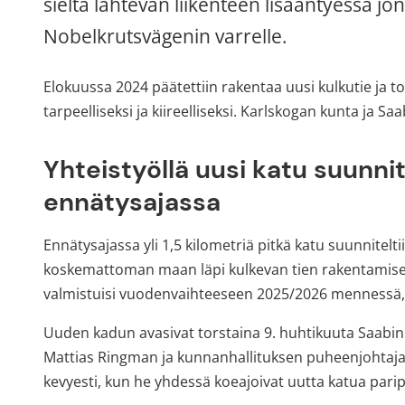
sieltä lähtevän liikenteen lisääntyessä jon
Nobelkrutsvägenin varrelle.
Elokuussa 2024 päätettiin rakentaa uusi kulkutie ja to
tarpeelliseksi ja kiireelliseksi. Karlskogan kunta ja S
Yhteistyöllä uusi katu suunnite
ennätysajassa
Ennätysajassa yli 1,5 kilometriä pitkä katu suunnitelt
koskemattoman maan läpi kulkevan tien rakentamiseksi 
valmistuisi vuodenvaihteeseen 2025/2026 mennessä, m
Uuden kadun avasivat torstaina 9. huhtikuuta Saabin
Mattias Ringman ja kunnanhallituksen puheenjohtaja T
kevyesti, kun he yhdessä koeajoivat uutta katua parip