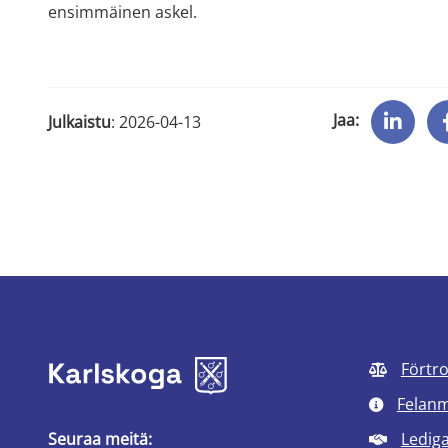
ensimmäinen askel.
Jaa:
Julkaistu
: 
2026-04-13
Förtr
Felan
Seuraa meitä:
Ledig