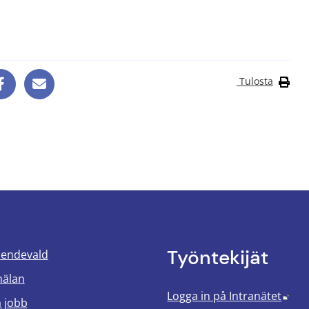
Tulosta
Työntekijät
oendevald
mälan
Län
Logga in på Intranätet
a jobb