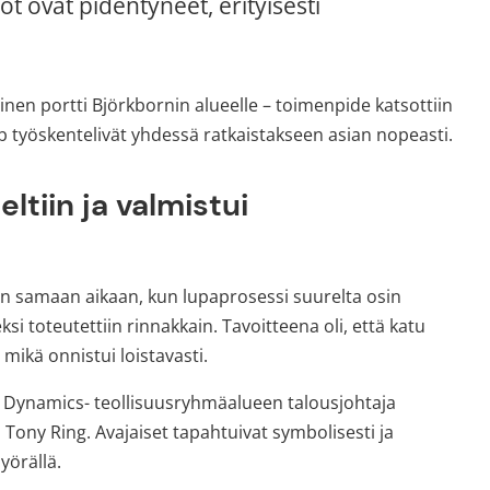
ot ovat pidentyneet, erityisesti 
inen portti Björkbornin alueelle – toimenpide katsottiin 
aab työskentelivät yhdessä ratkaistakseen asian nopeasti.
ltiin ja valmistui 
iin samaan aikaan, kun lupaprosessi suurelta osin 
toteutettiin rinnakkain. Tavoitteena oli, että katu 
ikä onnistui loistavasti.
 Dynamics- teollisuusryhmäalueen talousjohtaja 
ony Ring. Avajaiset tapahtuivat symbolisesti ja 
yörällä.