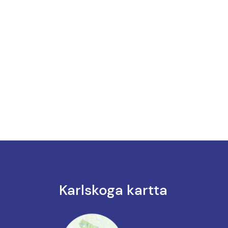
Karlskoga kartta
k till annan webbplats.