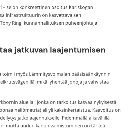
 – se on konkreettinen osoitus Karlskogan 
sa infrastruktuurin on kasvettava sen 
Tony Ring, kunnanhallituksen puheenjohtaja 
staa jatkuvan laajentumisen 
 ja toimii myös Lämmitysvoimalan pääsisäänkäynnin 
lkrutsvägenillä, mikä lyhentää jonoja ja vahvistaa 
ornin aluella , jonka on tarkoitus kasvaa nykyisestä 
joonaa neliömetriä) 
eli yli kaksinkertaistua
. Kaavoitus on 
ellytys jatkolaajennukselle. Pidemmällä aikavälillä 
tään, mutta uuden kadun valmistuminen on tärkeä 