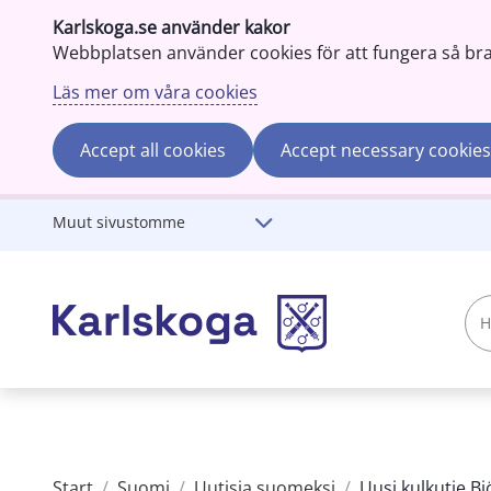
Karlskoga.se använder kakor
Webbplatsen använder cookies för att fungera så bra s
Läs mer om våra cookies
Accept all cookies
Accept necessary cookies
Gå till innehåll
Muut sivustomme
Hae
karlskoga.se
Start
/
Suomi
/
Uutisia suomeksi
/
Uusi kulkutie Bj