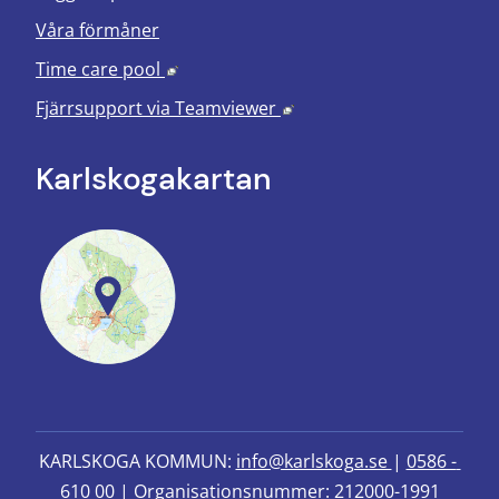
Våra förmåner
Länk till annan webbplats, öppnas i nyt
Time care pool
Länk till annan webbplats
Fjärrsupport via
Teamviewer
Karlskoga­kartan
KARLSKOGA KOMMUN: 
info@karlskoga.se 
| 
0586 - 
610 00
 | Organisationsnummer: 212000-1991