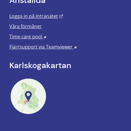
Anställda
Länk till annan webbplats.
Logga in på Intranätet
Våra förmåner
Länk till annan webbplats, öppnas i nyt
Time care pool
Länk till annan webbplats
Fjärrsupport via
Teamviewer
Karlskoga­kartan