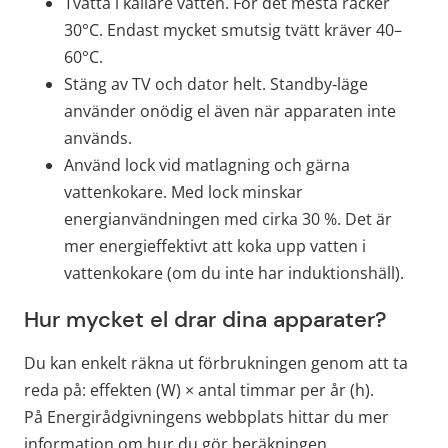
Tvätta i kallare vatten. För det mesta räcker 
30°C. Endast mycket smutsig tvätt kräver 40–
60°C.
Stäng av TV och dator helt. Standby‑läge 
använder onödig el även när apparaten inte 
används.
Använd lock vid matlagning och gärna 
vattenkokare. Med lock minskar 
energianvändningen med cirka 30 %. Det är 
mer energieffektivt att koka upp vatten i 
vattenkokare (om du inte har induktionshäll).
Hur mycket el drar dina apparater?
Du kan enkelt räkna ut förbrukningen genom att ta 
reda på: effekten (W) × antal timmar per år (h).
På Energirådgivningens webbplats hittar du mer 
information om hur du gör beräkningen.