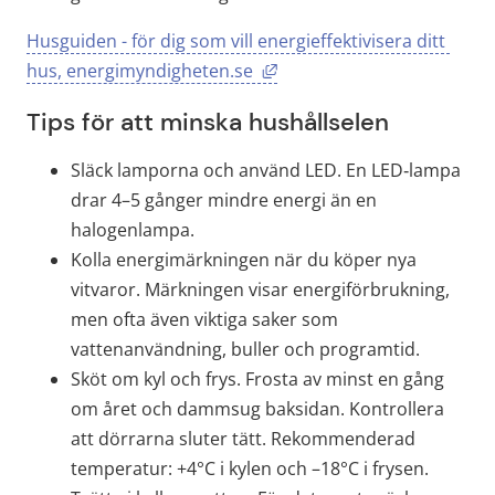
Husguiden - för dig som vill energieffektivisera ditt 
Länk till annan webbplats,
hus, energimyndigheten.se 
Tips för att minska hushållselen
Släck lamporna och använd LED. En LED‑lampa 
drar 4–5 gånger mindre energi än en 
halogenlampa.
Kolla energimärkningen när du köper nya 
vitvaror. Märkningen visar energiförbrukning, 
men ofta även viktiga saker som 
vattenanvändning, buller och programtid.
Sköt om kyl och frys. Frosta av minst en gång 
om året och dammsug baksidan. Kontrollera 
att dörrarna sluter tätt. Rekommenderad 
temperatur: +4°C i kylen och –18°C i frysen.