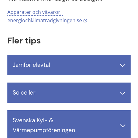
Apparater och vitvaror, 
Länk till annan webbpl
energiochklimatradgivningen.se
Fler tips
Jämför elavtal
Solceller
Svenska Kyl- & 
Värmepumpföreningen