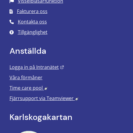
Visselblåsarfunktion
Fakturera oss
Kontakta oss
Tillgänglighet
Anställda
Länk till annan webbplats.
Logga in på Intranätet
Våra förmåner
Länk till annan webbplats, öppnas i nyt
Time care pool
Länk till annan webbplats
Fjärrsupport via
Teamviewer
Karlskoga­kartan