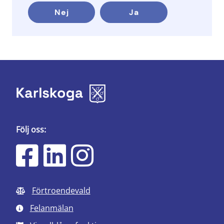
Nej
Ja
Följ oss:
Förtroendevald
Felanmälan