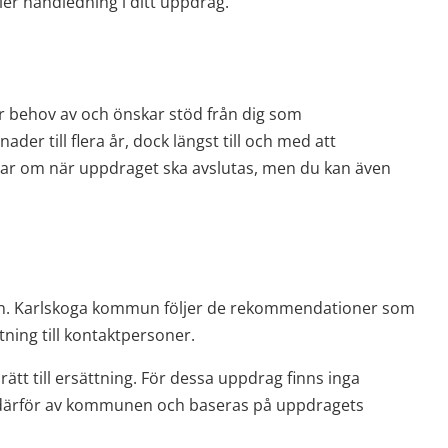
ler handledning i ditt uppdrag.
 behov av och önskar stöd från dig som 
er till flera år, dock längst till och med att 
r om när uppdraget ska avslutas, men du kan även 
on. Karlskoga kommun följer de rekommendationer som 
ning till kontaktpersoner.
ätt till ersättning. För dessa uppdrag finns inga 
därför av kommunen och baseras på uppdragets 