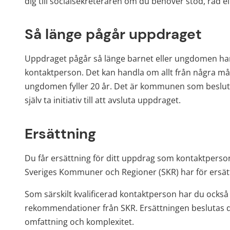
dig till socialsekreteraren om du behöver stöd, råd el
Så länge pågår uppdraget
Uppdraget pågår så länge barnet eller ungdomen har
kontaktperson. Det kan handla om allt från några månad
ungdomen fyller 20 år. Det är kommunen som besluta
själv ta initiativ till att avsluta uppdraget.
Ersättning
Du får ersättning för ditt uppdrag som kontaktpers
Sveriges Kommuner och Regioner (SKR) har för ersätt
Som särskilt kvalificerad kontaktperson har du också r
rekommendationer från SKR. Ersättningen beslutas 
omfattning och komplexitet.