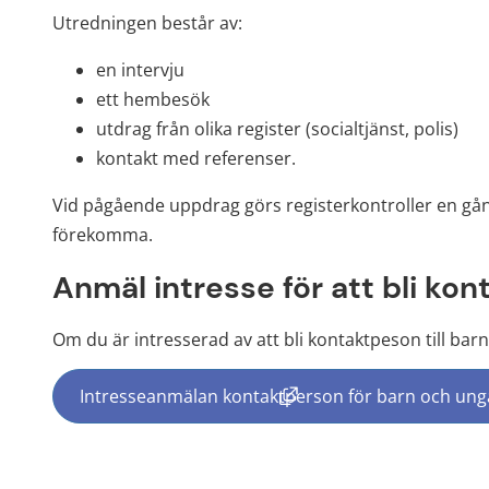
Utredningen består av:
en intervju
ett hembesök
utdrag från olika register (socialtjänst, polis)
kontakt med referenser.
Vid pågående uppdrag görs registerkontroller en gång
förekomma.
Anmäl intresse för att bli ko
Om du är intresserad av att bli kontaktpeson till barn
Intresseanmälan kontaktperson för barn och ung
(länk till annan webbplat