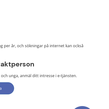
 per år, och sökningar på internet kan också 
ntaktperson
 och unga, anmäl ditt intresse i e-tjänsten.
a
s, öppnas i nytt fönster)