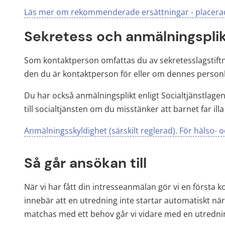
Läs mer om rekommenderade ersättningar - placerad
Sekretess och anmälningspli
Som kontaktperson omfattas du av sekretesslagstiftn
den du är kontaktperson för eller om dennes personl
Du har också anmälningsplikt enligt Socialtjänstlagen
till socialtjänsten om du misstänker att barnet far illa e
Anmälningsskyldighet (särskilt reglerad). För hälso- 
Så går ansökan till
När vi har fått din intresseanmälan gör vi en första 
innebär att en utredning inte startar automatiskt nä
matchas med ett behov går vi vidare med en utredni