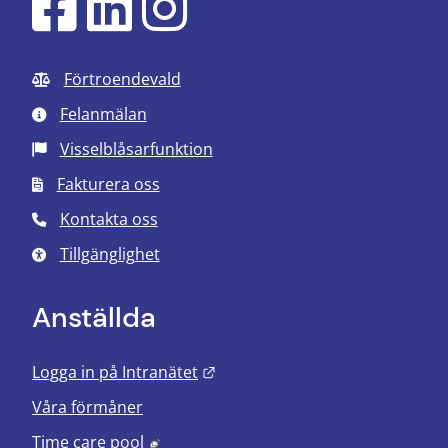
Förtroendevald
Felanmälan
Visselblåsarfunktion
Fakturera oss
Kontakta oss
Tillgänglighet
Anställda
Länk till annan webbplats.
Logga in på Intranätet
Våra förmåner
Länk till annan webbplats, öppnas i nyt
Time care pool