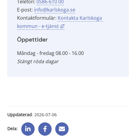
Telefon: 
0586-610 00
E-post: 
info@karlskoga.se
Kontaktformulär: 
Kontakta Karlskoga 
Länk till annan webbplats, öppna
kommun - e-tjänst
Öppettider
Måndag - fredag 08.00 - 16.00
Stängt röda dagar
Uppdaterad
: 
2026-07-06
Dela: