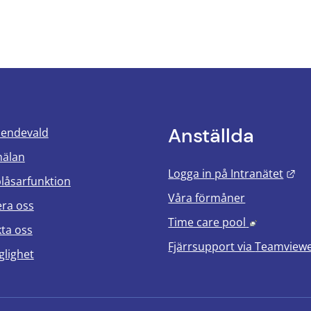
Anställda
oendevald
mälan
Län
Logga in på Intranätet
blåsarfunktion
Våra förmåner
era oss
Länk till 
Time care pool
ta oss
Fjärrsupport via
Teamview
glighet