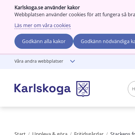
Karlskoga.se använder kakor
Webbplatsen använder cookies för att fungera så bra s
Läs mer om våra cookies
Godkänn alla kakor
Godkänn nödvändiga k
Gå till innehåll
Våra andra webbplatser
Hej!
Vad
söker
du?
Start
/
Uppleva & göra
/
Fritidsgårdar
/
Stackens f