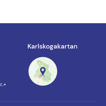
Karlskoga­kartan
k till annan webbplats.
annan webbplats, öppnas i nytt fönster.
Länk till annan webbplats, öppnas i nytt fönster.
er