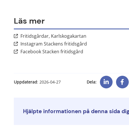
Läs mer
Länk till annan webb
Fritidsgårdar, Karlskogakartan
Länk till annan web
Instagram Stackens fritidsgård
Länk till annan webbp
Facebook Stacken fritidsgård
Dela:
Uppdaterad
: 
2026-04-27
Hjälpte informationen på denna sida di