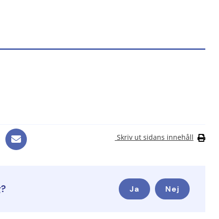
plats, öppnas i nytt fönster.
bplats.
lats.
Skriv ut sidans innehåll
g?
Ja
Nej