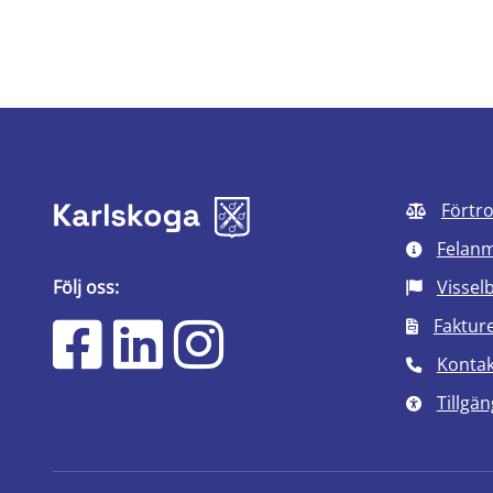
Förtr
Felan
Följ oss:
Vissel
Faktur
Kontak
Tillgän