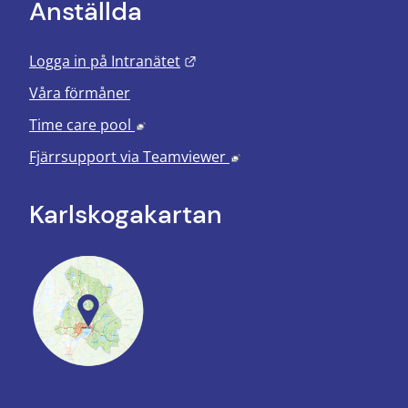
Anställda
Länk till annan webbplats.
Logga in på Intranätet
Våra förmåner
Länk till annan webbplats, öppnas i nyt
Time care pool
Länk till annan webbplats
Fjärrsupport via
Teamviewer
Karlskoga­kartan