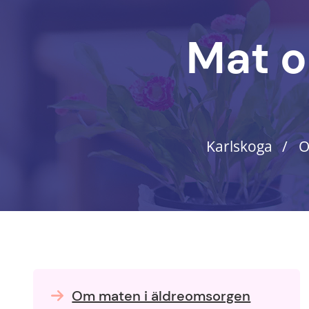
Mat o
Karlskoga
O
Om maten i äldreomsorgen