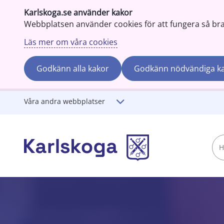
Karlskoga.se använder kakor
Webbplatsen använder cookies för att fungera så bra s
Läs mer om våra cookies
Godkänn alla kakor
Godkänn nödvändiga k
Gå till innehåll
Våra andra webbplatser
Hej!
Vad
söker
du?