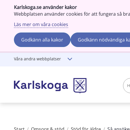
Karlskoga.se använder kakor
Webbplatsen använder cookies för att fungera så bra s
Läs mer om våra cookies
Godkänn alla kakor
Godkänn nödvändiga k
Gå till innehåll
Våra andra webbplatser
Hej!
Vad
söker
du?
Start
/
Omsorg & stöd
/
Stöd för äldre
/
Så ansöke