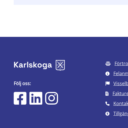
Förtr
Felan
Följ oss:
Vissel
Faktur
Kontak
Tillgän