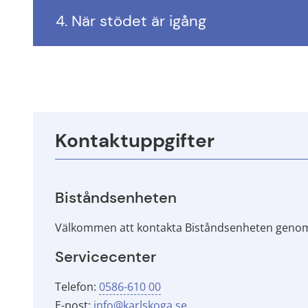
4. När stödet är igång
Kontaktuppgifter
Biståndsenheten
Välkommen att kontakta Biståndsenheten genom
Servicecenter
Telefon: 
0586-610 00
E-post: 
info@karlskoga.se