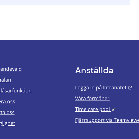
Anställda
oendevald
mälan
Län
Logga in på Intranätet
blåsarfunktion
Våra förmåner
era oss
Länk till 
Time care pool
ta oss
Fjärrsupport via
Teamview
glighet