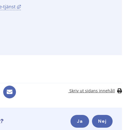
Länk till annan webbplats, öppnas i nytt fönster.
-tjänst
Skriv ut sidans innehåll
g?
Ja
Nej