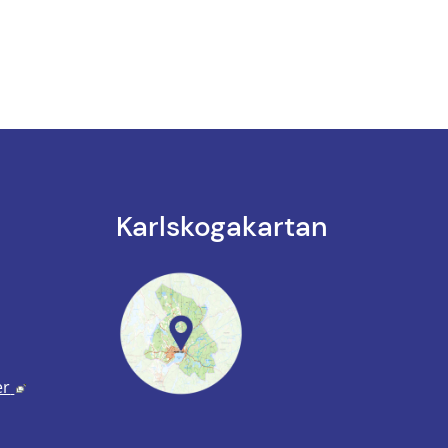
Karlskoga­kartan
k till annan webbplats.
annan webbplats, öppnas i nytt fönster.
Länk till annan webbplats, öppnas i nytt fönster.
er