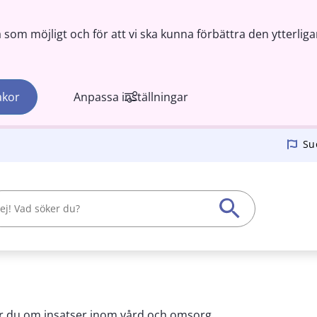
om möjligt och för att vi ska kunna förbättra den ytterliga
akor
Anpassa inställningar
Su
r du om insatser inom vård och omsorg