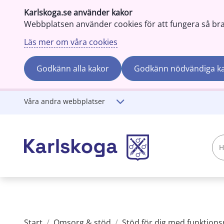
Karlskoga.se använder kakor
Webbplatsen använder cookies för att fungera så bra s
Läs mer om våra cookies
Godkänn alla kakor
Godkänn nödvändiga k
Gå till innehåll
Våra andra webbplatser
Hej!
Vad
söker
du?
Start
/
Omsorg & stöd
/
Stöd för dig med funktion