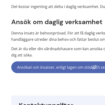
Det kostar ingenting att delta i daglig verksamhet. Du 
Ansök om daglig verksamhet
Denna insats är behovsprövad. För att få daglig ver
handläggare utreder dina behov och fattar beslut om du
Det är du eller din vårdnadshavare som kan ansöka om
dig att söka.
Ansökan om insatser, enligt lagen om stöd och serv
(länk 