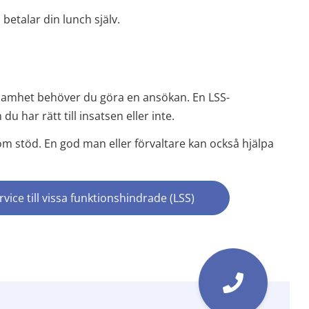
betalar din lunch själv.
ksamhet behöver du göra en ansökan. En LSS-
 har rätt till insatsen eller inte.
 stöd. En god man eller förvaltare kan också hjälpa 
ice till vissa funktionshindrade (LSS)
till annan webbplats, öppnas i nytt fönster)