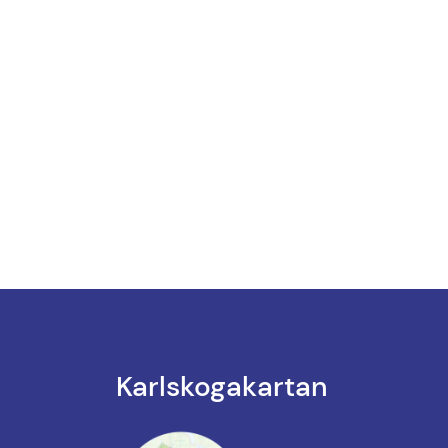
Karlskoga­kartan
k till annan webbplats.