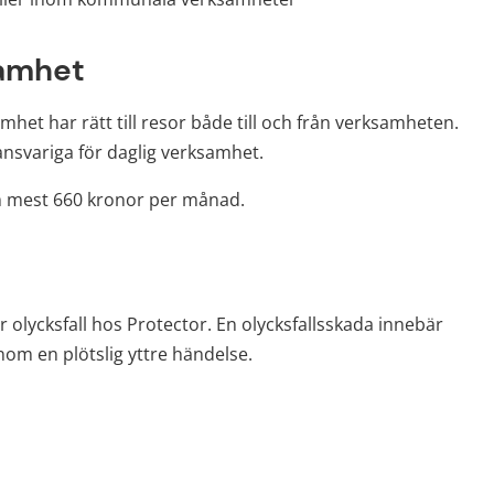
samhet
amhet har rätt till resor både till och från verksamheten. 
ansvariga för daglig verksamhet.
m mest 660 kronor per månad.
 olycksfall hos Protector. En olycksfallsskada innebär 
om en plötslig yttre händelse.