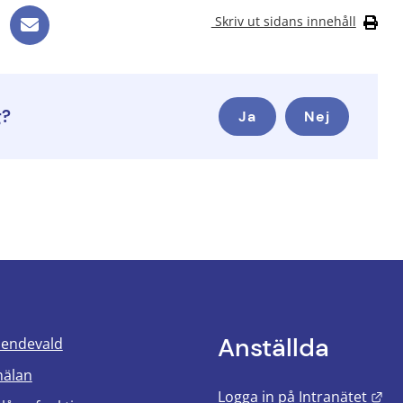
Skriv ut sidans innehåll
g?
Ja
Nej
Anställda
oendevald
mälan
Län
Logga in på Intranätet