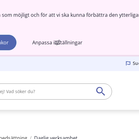
om möjligt och för att vi ska kunna förbättra den ytterliga
akor
Anpassa inställningar
Su
snedsättning
/
Daglig verksamhet