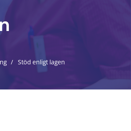
en
ing
Stöd enligt lagen