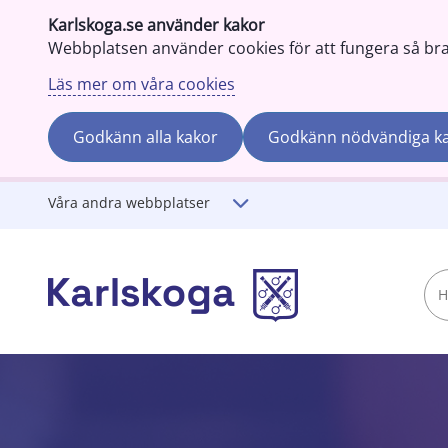
Karlskoga.se använder kakor
Webbplatsen använder cookies för att fungera så bra s
Läs mer om våra cookies
Godkänn alla kakor
Godkänn nödvändiga k
Gå till innehåll
Våra andra webbplatser
Hej!
Vad
söker
du?