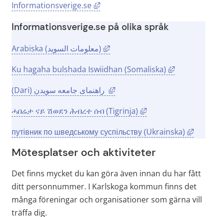
Länk till annan webbplats, öppna
Informationsverige.se
Informationsverige.se på olika språk
Länk till annan webbplats, öpp
Arabiska (معلومات السويد)
Länk till a
Ku hagaha bulshada Iswiidhan (Somaliska)
Länk till annan webbplats, ö
(Dari) راهنمای جامعه سویدن 
Länk till annan web
ሓበሬታ ናይ ሽወደን ሕብረተ ሰብ (Tigrinja)
Länk t
путівник по шведському суспільству (Ukrainska)
Mötesplatser och aktiviteter
Det finns mycket du kan göra även innan du har fått 
ditt personnummer. I Karlskoga kommun finns det 
många föreningar och organisationer som gärna vill 
träffa dig.