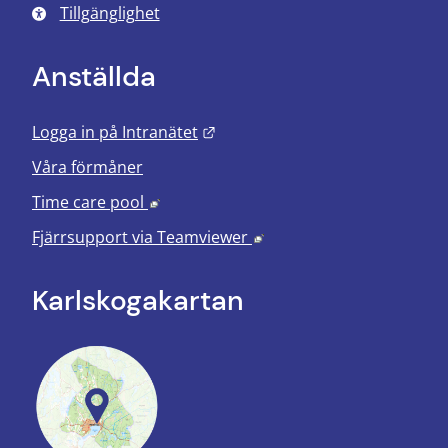
Tillgänglighet
Anställda
Länk till annan webbplats.
Logga in på Intranätet
Våra förmåner
Länk till annan webbplats, öppnas i nyt
Time care pool
Länk till annan webbplats
Fjärrsupport via
Teamviewer
Karlskoga­kartan