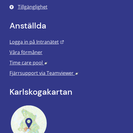
Tillgänglighet
Anställda
Länk till annan webbplats.
Logga in på Intranätet
Våra förmåner
Länk till annan webbplats, öppnas i nyt
Time care pool
Länk till annan webbplats
Fjärrsupport via
Teamviewer
Karlskoga­kartan