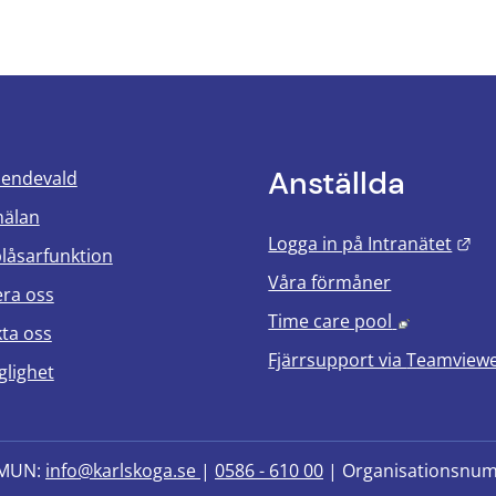
Anställda
oendevald
mälan
Län
Logga in på Intranätet
blåsarfunktion
Våra förmåner
era oss
Länk till 
Time care pool
ta oss
Fjärrsupport via
Teamview
glighet
MUN: 
info@karlskoga.se 
| 
0586 - 610 00
 | Organisationsnu