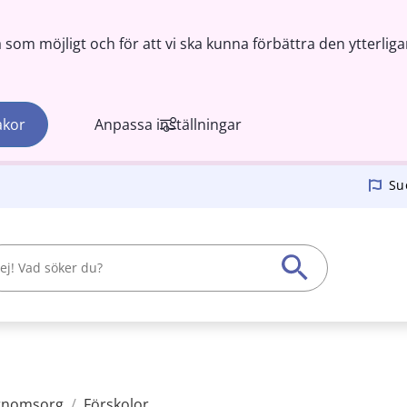
om möjligt och för att vi ska kunna förbättra den ytterliga
akor
Anpassa inställningar
Su
arnomsorg
/
Förskolor