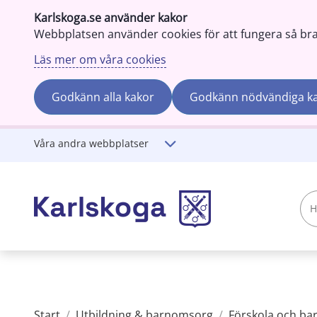
Karlskoga.se använder kakor
Webbplatsen använder cookies för att fungera så bra s
Läs mer om våra cookies
Godkänn alla kakor
Godkänn nödvändiga k
Gå till innehåll
Våra andra webbplatser
Hej!
Vad
söker
du?
Start
/
Utbildning & barnomsorg
/
Förskola och b