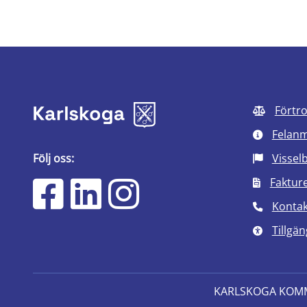
Förtr
Felan
Följ oss:
Vissel
Faktur
Kontak
Tillgän
KARLSKOGA KOM