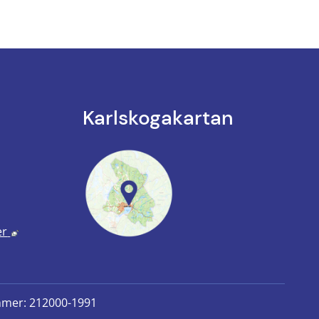
Karlskoga­kartan
k till annan webbplats.
annan webbplats, öppnas i nytt fönster.
Länk till annan webbplats, öppnas i nytt fönster.
er
mmer: 212000-1991