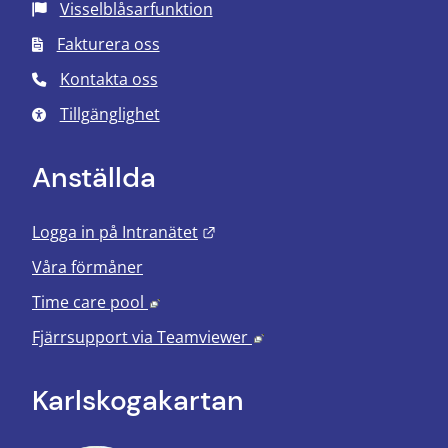
Visselblåsarfunktion
Fakturera oss
Kontakta oss
Tillgänglighet
Anställda
Länk till annan webbplats.
Logga in på Intranätet
Våra förmåner
Länk till annan webbplats, öppnas i nyt
Time care pool
Länk till annan webbplats
Fjärrsupport via
Teamviewer
Karlskoga­kartan