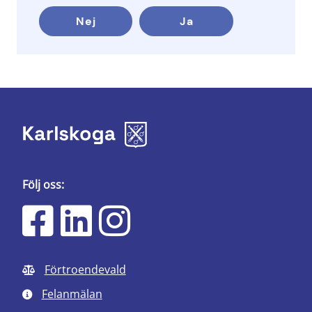
Nej
Ja
Följ oss:
Förtroendevald
Felanmälan