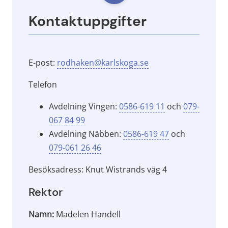
Kontaktuppgifter
E-post: 
rodhaken@karlskoga.se
Telefon
Avdelning Vingen: 
0586-619 11
 och 
079-
067 84 99
Avdelning Näbben: 
0586-619 47
 och 
079-061 26 46
Besöksadress: Knut Wistrands väg 4
Rektor
Namn:
Madelen Handell