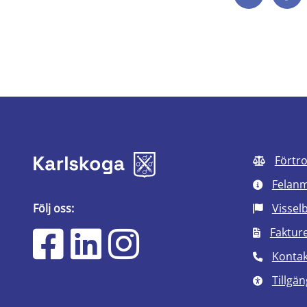
Förtr
Felan
Följ oss:
Vissel
Faktur
Kontak
Tillgän