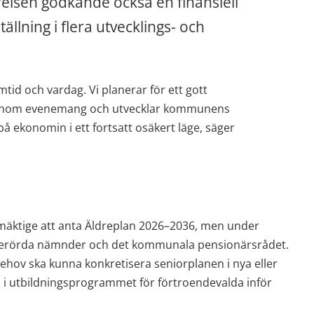
yrelsen godkände också en finansiell 
ning i flera utvecklings- och 
tid och vardag. Vi planerar för ett gott 
t genom evenemang och utvecklar kommunens 
 på ekonomin i ett fortsatt osäkert läge, säger 
äktige att anta
Äldreplan 2026–2036, men under 
 berörda nämnder och det kommunala pensionärsrådet. 
ov ska kunna konkretisera seniorplanen i nya eller 
 i utbildningsprogrammet för förtroendevalda inför 