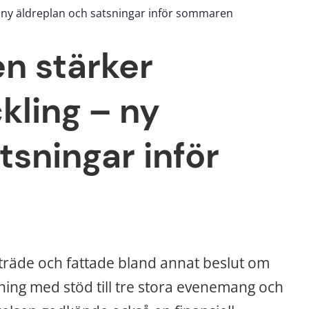
 ny äldreplan och satsningar inför sommaren
 stärker 
ling – ny 
sningar inför 
äde och fattade bland annat beslut om 
ing med stöd till tre stora evenemang och 