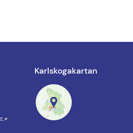
Karlskoga­kartan
k till annan webbplats.
annan webbplats, öppnas i nytt fönster.
Länk till annan webbplats, öppnas i nytt fönster.
er