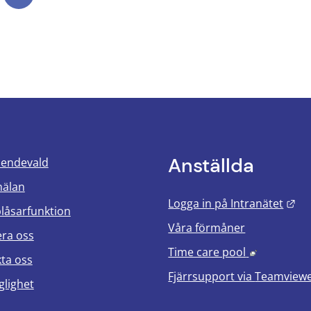
Anställda
oendevald
mälan
Län
Logga in på Intranätet
blåsarfunktion
Våra förmåner
era oss
Länk till 
Time care pool
ta oss
Fjärrsupport via
Teamview
glighet