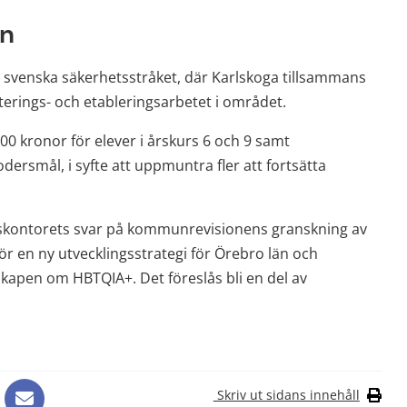
en
venska säkerhetsstråket, där Karlskoga tillsammans 
erings- och etableringsarbetet i området.
00 kronor för elever i årskurs 6 och 9 samt 
rsmål, i syfte att uppmuntra fler att fortsätta 
ntorets svar på kommunrevisionens granskning av 
r en ny utvecklingsstrategi för Örebro län och 
apen om HBTQIA+. Det föreslås bli en del av 
Skriv ut sidans innehåll