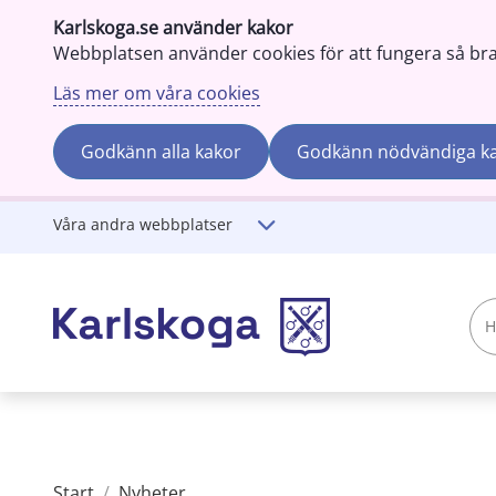
Karlskoga.se använder kakor
Webbplatsen använder cookies för att fungera så bra s
Läs mer om våra cookies
Godkänn alla kakor
Godkänn nödvändiga k
Gå till innehåll
Våra andra webbplatser
Hej!
Vad
söker
du?
Start
/
Nyheter