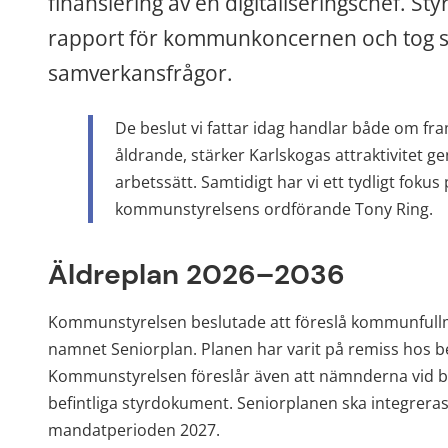
finansiering av en digitaliseringschef. St
rapport för kommunkoncernen och tog ställ
samverkansfrågor.
De beslut vi fattar idag handlar både om fram
åldrande, stärker Karlskogas attraktivite
arbetssätt. Samtidigt har vi ett tydligt fokus
kommunstyrelsens ordförande Tony Ring.
Äldreplan 2026–2036
Kommunstyrelsen beslutade att föreslå kommunfullm
namnet Seniorplan. Planen har varit på remiss hos
Kommunstyrelsen föreslår även att nämnderna vid beh
befintliga styrdokument. Seniorplanen ska integreras
mandatperioden 2027.