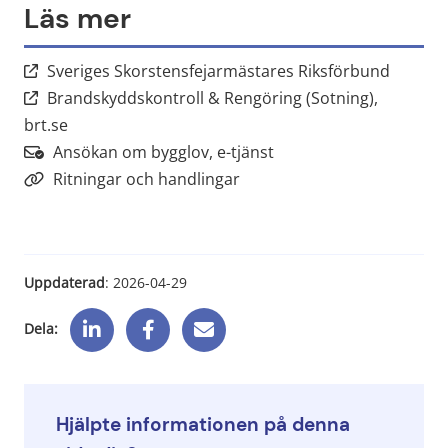
Läs mer
Länk til
Sveriges Skorstensfejarmästares Riksförbund
Brandskyddskontroll & Rengöring (Sotning),
Länk till annan webbplats, öppnas i nytt fönster.
brt.se
Länk till annan webbpla
Ansökan om bygglov, e-tjänst
Ritningar och handlingar
Uppdaterad
: 
2026-04-29
Dela:
Hjälpte informationen på denna