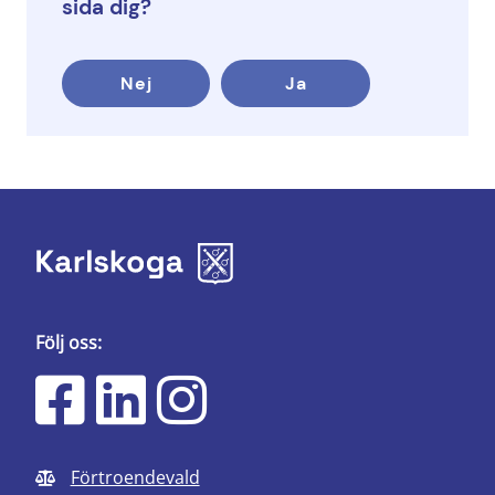
sida dig?
Nej
Ja
Följ oss:
Förtroendevald