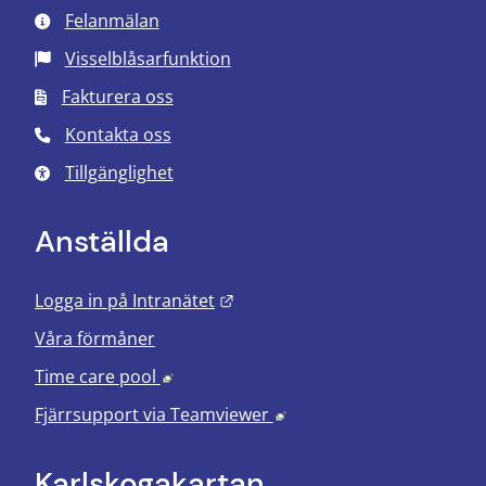
Felanmälan
Visselblåsarfunktion
Fakturera oss
Kontakta oss
Tillgänglighet
Anställda
Länk till annan webbplats.
Logga in på Intranätet
Våra förmåner
Länk till annan webbplats, öppnas i nyt
Time care pool
Länk till annan webbplats
Fjärrsupport via
Teamviewer
Karlskoga­kartan