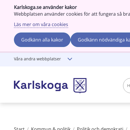
Karlskoga.se använder kakor
Webbplatsen använder cookies för att fungera så bra s
Läs mer om våra cookies
Godkänn alla kakor
Godkänn nödvändiga k
Gå till innehåll
Våra andra webbplatser
Hej!
Vad
söker
du?
Start
/
Kommun & politik
/
Politik och demokrati
/