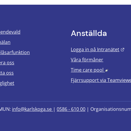
Anställda
oendevald
mälan
Län
Logga in på Intranätet
blåsarfunktion
Våra förmåner
era oss
Länk till 
Time care pool
ta oss
Fjärrsupport via
Teamview
glighet
MUN: 
info@karlskoga.se 
| 
0586 - 610 00
 | Organisationsnu