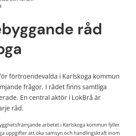
a
ebyggande råd 
koga
m för förtroendevalda i Karlskoga kommun 
ande frågor. I rådet finns samtliga 
de. En central aktör i LokBrå är 
arje råd.
trygghetsfrämjande arbetet i Karlskoga kommun fyller 
ga uppgifter att öka samsyn och handlingskraft inom 