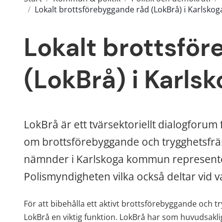
/
Lokalt brottsförebyggande råd (LokBrå) i Karlskog
Lokalt brottsför
(LokBrå) i Karls
LokBrå är ett tvärsektoriellt dialogforu
om brottsförebyggande och trygghetsfrämj
nämnder i Karlskoga kommun representera
Polismyndigheten vilka också deltar vid v
För att bibehålla ett aktivt brottsförebyggande och 
LokBrå en viktig funktion. LokBrå har som huvudsakli