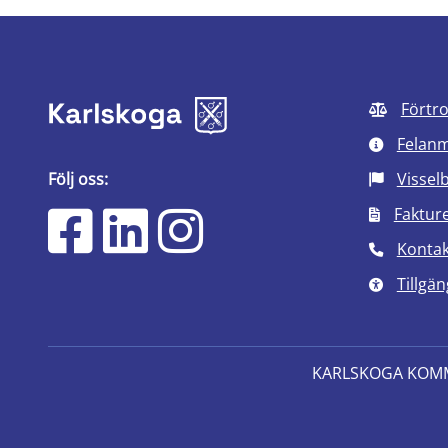
Förtr
Felan
Följ oss:
Vissel
Faktur
Kontak
Tillgän
KARLSKOGA KOM