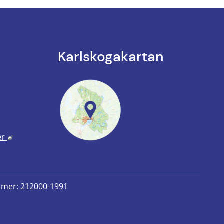
Karlskoga­kartan
k till annan webbplats.
annan webbplats, öppnas i nytt fönster.
Länk till annan webbplats, öppnas i nytt fönster.
er
mmer: 212000-1991