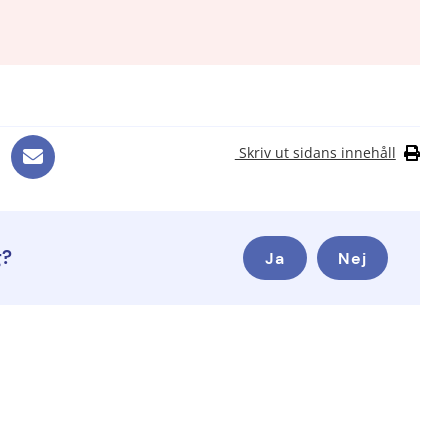
Skriv ut sidans innehåll
g?
Ja
Nej