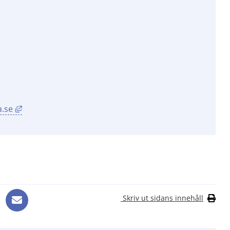
Länk till annan webbplats, öppnas i nytt fönster.
a.se
Skriv ut sidans innehåll