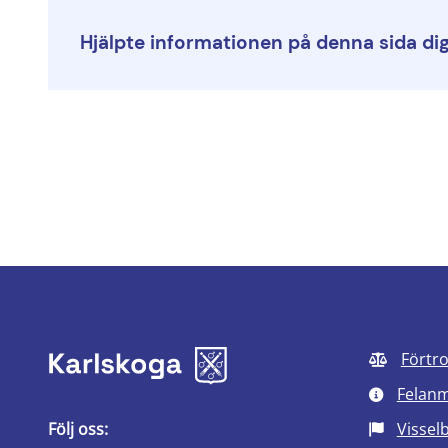
Hjälpte informationen på denna sida di
Förtr
Felan
Följ oss:
Vissel