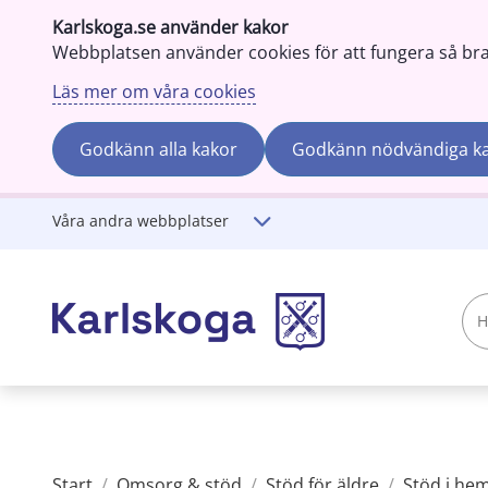
Karlskoga.se använder kakor
Webbplatsen använder cookies för att fungera så bra s
Läs mer om våra cookies
Godkänn alla kakor
Godkänn nödvändiga k
Gå till innehåll
Våra andra webbplatser
Hej!
Vad
söker
du?
Start
/
Omsorg & stöd
/
Stöd för äldre
/
Stöd i hem