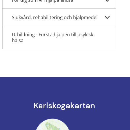
För dig som vill hjälpa andra
Sjukvård, rehabilitering och hjälpmedel
Utbildning - Första hjälpen till psykisk
hälsa
Karlskoga­kartan
k till annan webbplats.