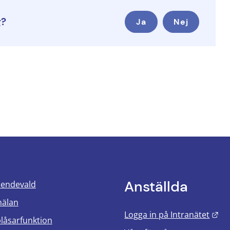
g?
Ja
Nej
Anställda
oendevald
mälan
Län
Logga in på Intranätet
blåsarfunktion