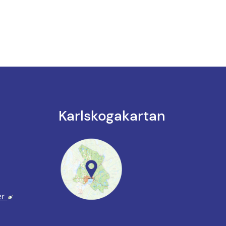
Karlskoga­kartan
k till annan webbplats.
annan webbplats, öppnas i nytt fönster.
Länk till annan webbplats, öppnas i nytt fönster.
er