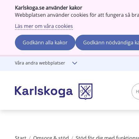
Karlskoga.se använder kakor
Webbplatsen använder cookies för att fungera så bra s
Läs mer om våra cookies
Godkänn alla kakor
Godkänn nödvändiga k
Gå till innehåll
Våra andra webbplatser
Hej!
Vad
söker
du?
Start
/
Omsorg & stöd
/
Stöd för dig med funktion