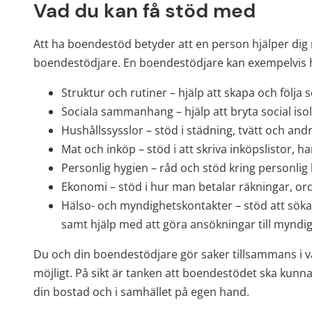
Vad du kan få stöd med
Att ha boendestöd betyder att en person hjälper dig m
boendestödjare. En boendestödjare kan exempelvis h
Struktur och rutiner – hjälp att skapa och följa 
Sociala sammanhang – hjälp att bryta social isole
Hushållssysslor – stöd i städning, tvätt och and
Mat och inköp – stöd i att skriva inköpslistor, 
Personlig hygien – råd och stöd kring personlig 
Ekonomi – stöd i hur man betalar räkningar, or
Hälso- och myndighetskontakter – stöd att söka 
samt hjälp med att göra ansökningar till mynd
Du och din boendestödjare gör saker tillsammans i var
möjligt. På sikt är tanken att boendestödet ska kunna 
din bostad och i samhället på egen hand.