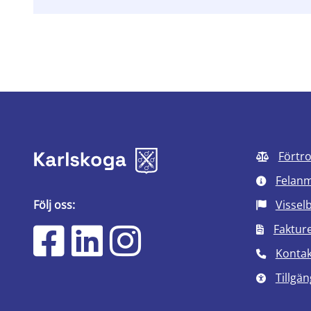
Förtr
Felan
Följ oss:
Vissel
Faktur
Kontak
Tillgän