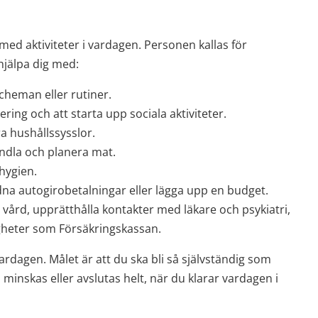
ed aktiviteter i vardagen. Personen kallas för 
jälpa dig med:
scheman eller rutiner.
ring och att starta upp sociala aktiviteter.
ra hushållssysslor.
handla och planera mat.
hygien.
dna autogirobetalningar eller lägga upp en budget.
vård, upprätthålla kontakter med läkare och psykiatri, 
igheter som Försäkringskassan.
dagen. Målet är att du ska bli så självständig som 
minskas eller avslutas helt, när du klarar vardagen i 