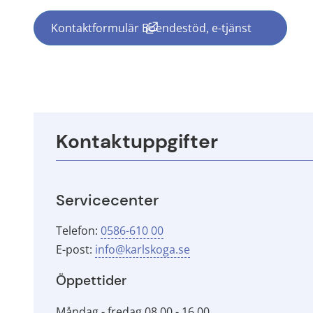
Kontaktformulär Boendestöd, e-tjänst
(länk till annan webbplats, öppn
Kontaktuppgifter
Servicecenter
Telefon: 
0586-610 00
E-post: 
info@karlskoga.se
Öppettider
Måndag - fredag 08.00 - 16.00