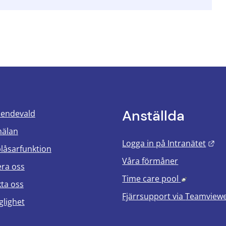
Anställda
oendevald
mälan
Län
Logga in på Intranätet
blåsarfunktion
Våra förmåner
era oss
Länk till 
Time care pool
ta oss
Fjärrsupport via
Teamview
glighet