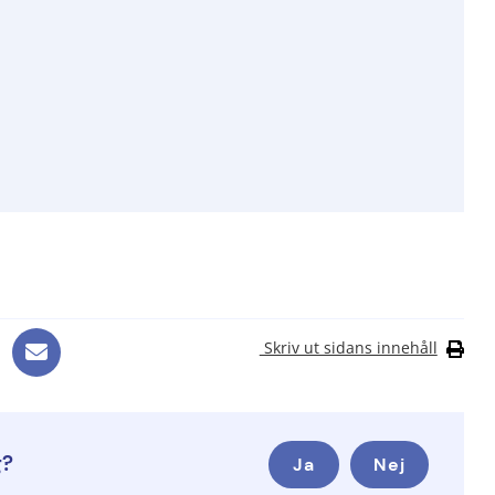
Skriv ut sidans innehåll
g?
Ja
Nej