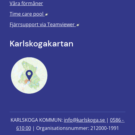
Våra förmåner
Länk till annan webbplats, öppnas i nyt
Time care pool
Länk till annan webbplats
Fjärrsupport via
Teamviewer
Karlskoga­kartan
KARLSKOGA KOMMUN: 
info@karlskoga.se 
| 
0586 - 
610 00
 | Organisationsnummer: 212000-1991