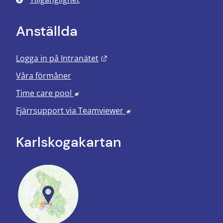
Anställda
Länk till annan webbplats.
Logga in på Intranätet
Våra förmåner
Länk till annan webbplats, öppnas i nyt
Time care pool
Länk till annan webbplats
Fjärrsupport via
Teamviewer
Karlskoga­kartan