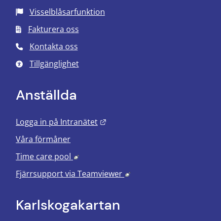
Visselblåsarfunktion
Fakturera oss
Kontakta oss
Tillgänglighet
Anställda
Länk till annan webbplats.
Logga in på Intranätet
Våra förmåner
Länk till annan webbplats, öppnas i nyt
Time care pool
Länk till annan webbplats
Fjärrsupport via
Teamviewer
Karlskoga­kartan