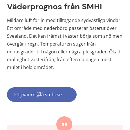
Väderprognos från SMHI
Mildare luft för in med tilltagande sydvästliga vindar. 
Ett område med nederbörd passerar österut över 
Svealand. Det kan främst i väster börja som snö men 
övergår i regn. Temperaturen stiger från 
minusgrader till någon eller några plusgrader. Ökad 
molnighet västerifrån, från eftermiddagen mest 
mulet i hela området.
Följ vädret på smhi.se
(länk till annan webbplats, öppnas i nytt f