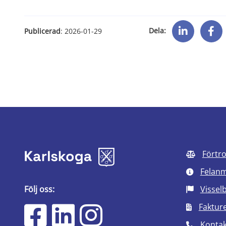
Dela:
Publicerad
: 
2026-01-29
Förtr
Felan
Följ oss:
Vissel
Faktur
Kontak