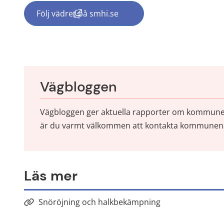
Följ vädret på smhi.se
(länk till annan webbplats, öppnas i nyt
Vägbloggen
Vägbloggen ger aktuella rapporter om kommunens 
är du varmt välkommen att kontakta kommunens 
Läs mer
Snöröjning och halkbekämpning