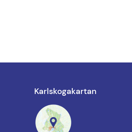
Karlskoga­kartan
k till annan webbplats.
annan webbplats, öppnas i nytt fönster.