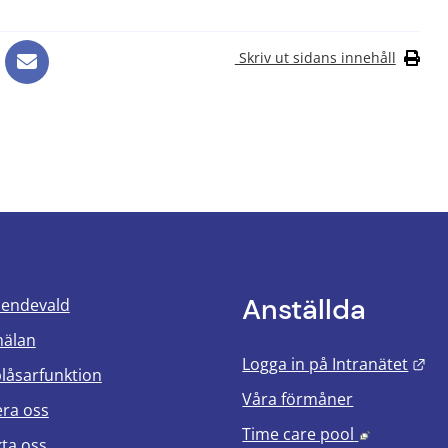
Skriv ut sidans innehåll
Anställda
oendevald
mälan
Län
Logga in på Intranätet
blåsarfunktion
Våra förmåner
era oss
Länk till 
Time care pool
ta oss