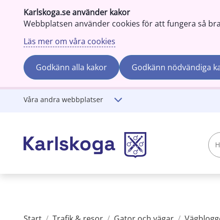
Karlskoga.se använder kakor
Webbplatsen använder cookies för att fungera så bra s
Läs mer om våra cookies
Godkänn alla kakor
Godkänn nödvändiga k
Gå till innehåll
Våra andra webbplatser
Hej!
Vad
söker
du?
Start
/
Trafik & resor
/
Gator och vägar
/
Vägblogg