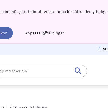
om möjligt och för att vi ska kunna förbättra den ytterliga
akor
Anpassa inställningar
Su
en
/
Samma som tidigare