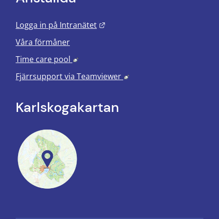
Länk till annan webbplats.
Logga in på Intranätet
Våra förmåner
Länk till annan webbplats, öppnas i nyt
Time care pool
Länk till annan webbplats
Fjärrsupport via
Teamviewer
Karlskoga­kartan