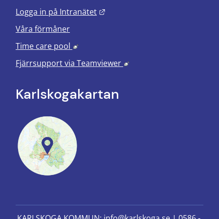
Länk till annan webbplats.
Logga in på Intranätet
Våra förmåner
Länk till annan webbplats, öppnas i nyt
Time care pool
Länk till annan webbplats
Fjärrsupport via
Teamviewer
Karlskoga­kartan
KARLSKOGA KOMMUN: 
info@karlskoga.se 
| 
0586 - 