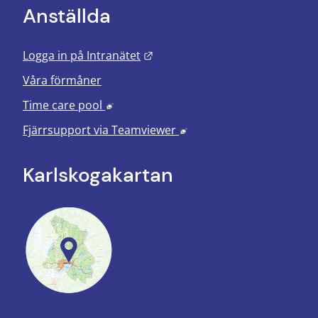
Anställda
Länk till annan webbplats.
Logga in på Intranätet
Våra förmåner
Länk till annan webbplats, öppnas i nyt
Time care pool
Länk till annan webbplats
Fjärrsupport via
Teamviewer
Karlskoga­kartan