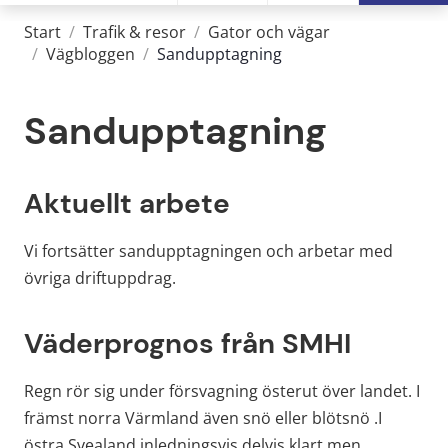
Start
/
Trafik & resor
/
Gator och vägar
/
Vägbloggen
/
Sandupptagning
Sandupptagning
Aktuellt arbete
Vi fortsätter sandupptagningen och arbetar med 
övriga driftuppdrag.
Väderprognos från SMHI
Regn rör sig under försvagning österut över landet. I 
främst norra Värmland även snö eller blötsnö .I 
östra Svealand inledningsvis delvis klart men 