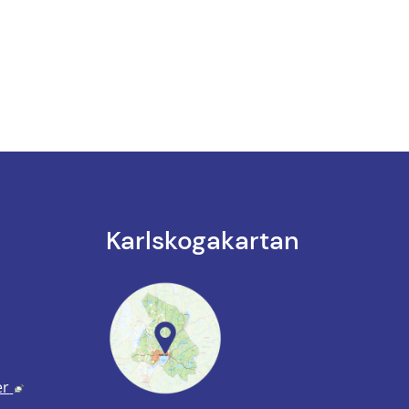
Karlskoga­kartan
k till annan webbplats.
annan webbplats, öppnas i nytt fönster.
Länk till annan webbplats, öppnas i nytt fönster.
er