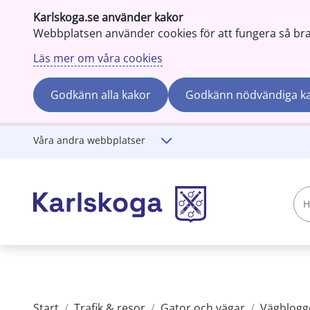
Karlskoga.se använder kakor
Webbplatsen använder cookies för att fungera så bra s
Läs mer om våra cookies
Godkänn alla kakor
Godkänn nödvändiga k
Gå till innehåll
Våra andra webbplatser
Hej!
Vad
söker
du?
Start
/
Trafik & resor
/
Gator och vägar
/
Vägblogg