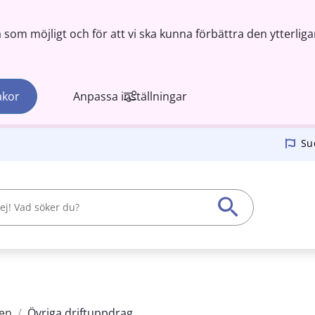
om möjligt och för att vi ska kunna förbättra den ytterliga
akor
Anpassa inställningar
Su
en
/
Övriga driftuppdrag