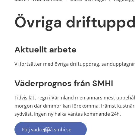
Övriga driftupp
Aktuellt arbete
Vi fortsätter med övriga driftuppdrag, sandupptagnin
Väderprognos från SMHI
Tidvis lätt regn i Värmland men annars mest uppehåll. 
morgon där dimmor kan förekomma, främst kustnära. M
sydväst. Ingen ny halka väntas kommande 24h.
Följ vädret på smhi.se
(länk till annan webbplats, öppnas i nyt