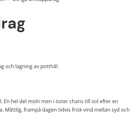
drag
g och lagning av potthål.
En hel del moln men i öster chans till sol efter en 
åttlig, frampå dagen tidvis frisk vind mellan syd och 
t fönster)