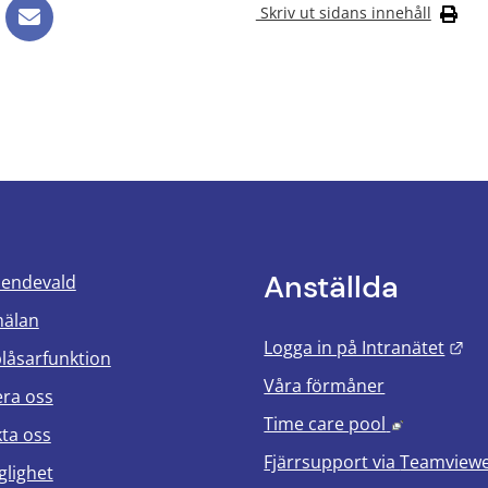
Skriv ut sidans innehåll
Anställda
oendevald
mälan
Län
Logga in på Intranätet
blåsarfunktion
Våra förmåner
era oss
Länk till 
Time care pool
ta oss
Fjärrsupport via
Teamview
glighet