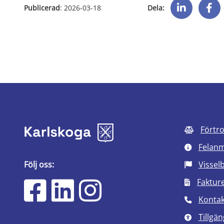
Dela:
Publicerad
: 
2026-03-18
Förtr
Felan
Följ oss:
Vissel
Faktur
Kontak
Tillgän