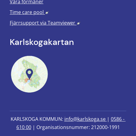
Våra förmåner
Länk till annan webbplats, öppnas i nyt
Time care pool
Länk till annan webbplats
Fjärrsupport via
Teamviewer
Karlskoga­kartan
KARLSKOGA KOMMUN: 
info@karlskoga.se 
| 
0586 - 
610 00
 | Organisationsnummer: 212000-1991