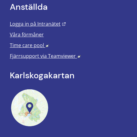
Anställda
Länk till annan webbplats.
Logga in på Intranätet
Våra förmåner
Länk till annan webbplats, öppnas i nyt
Time care pool
Länk till annan webbplats
Fjärrsupport via
Teamviewer
Karlskoga­kartan