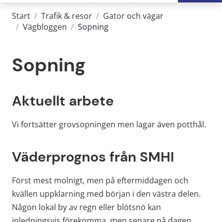
Start
/
Trafik & resor
/
Gator och vägar
/
Vägbloggen
/
Sopning
Sopning
Aktuellt arbete
Vi fortsätter grovsopningen men lagar även potthål.
Väderprognos från SMHI
Först mest molnigt, men på eftermiddagen och 
kvällen uppklarning med början i den västra delen. 
Någon lokal by av regn eller blötsnö kan 
inledningsvis förekomma, men senare på dagen 