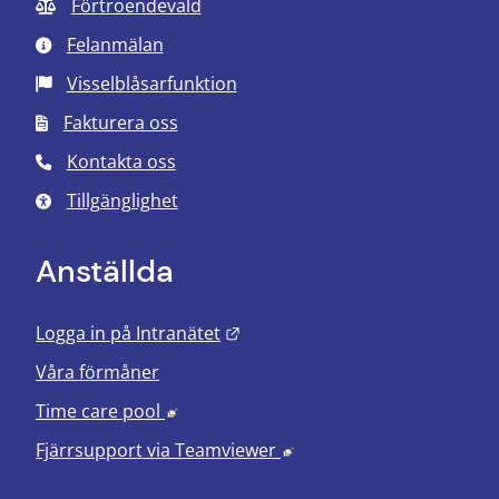
Förtroendevald
Felanmälan
Visselblåsarfunktion
Fakturera oss
Kontakta oss
Tillgänglighet
Anställda
Länk till annan webbplats.
Logga in på Intranätet
Våra förmåner
Länk till annan webbplats, öppnas i nyt
Time care pool
Länk till annan webbplats
Fjärrsupport via
Teamviewer